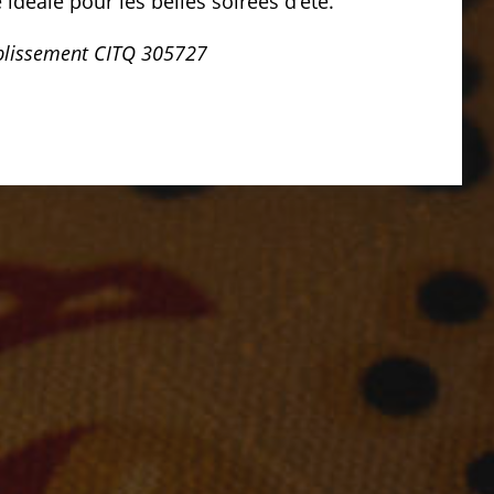
 idéale pour les belles soirées d’été.
blissement CITQ 305727